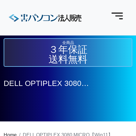
全商品
３年保証
送料無料
DELL OPTIPLEX 3080
MICRO【Win11】
Home
DELL OPTIPLEX 3080 MICRO【Win11】