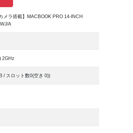
カメラ搭載】MACBOOK PRO 14-INCH
QWJ/A
) 2GHz
B / スロット数0(空き 0))