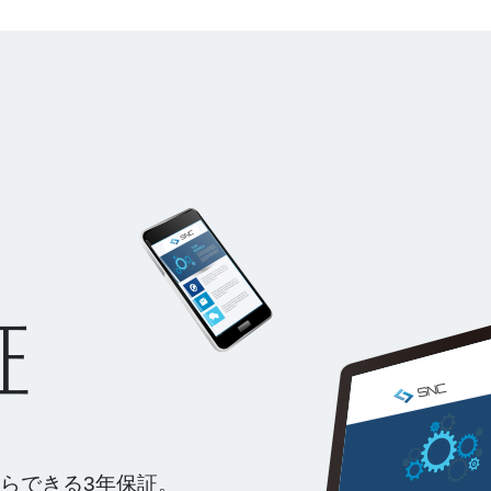
証
らできる3年保証。