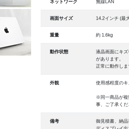
ネットワーク
無線LAN
画面サイズ
14.2インチ (最大
重量
約 1.6kg
動作状態
液晶画面にキズ
があります。
正常に動作しま
外観
使用感程度のキ
※同一商品が複
事、ご了承くだ
備考
御見積書、納品
ディスプレイ出力