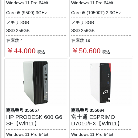
Windows 11 Pro 64bit
Windows 11 Pro 64bit
Core i5 (9500) 3GHz
Core i5 (10500T) 2.3GHz
メモリ 8GB
メモリ 8GB
SSD 256GB
SSD 256GB
在庫数 4
在庫数 19
￥44,000
￥50,600
税込
税込
商品番号 355057
商品番号 355064
HP PRODESK 600 G6
富士通 ESPRIMO
SF【Win11】
D7010/FX【Win11】
Windows 11 Pro 64bit
Windows 11 Pro 64bit