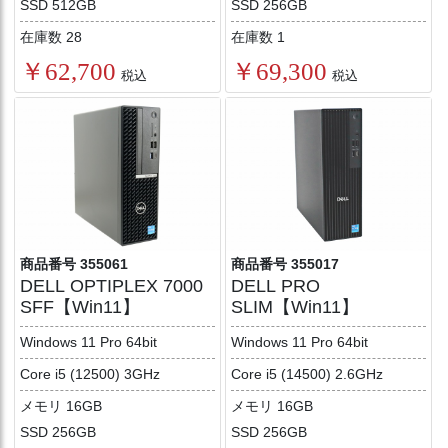
SSD 512GB
SSD 256GB
在庫数 28
在庫数 1
￥62,700
￥69,300
税込
税込
商品番号 355061
商品番号 355017
DELL OPTIPLEX 7000
DELL PRO
SFF【Win11】
SLIM【Win11】
Windows 11 Pro 64bit
Windows 11 Pro 64bit
Core i5 (12500) 3GHz
Core i5 (14500) 2.6GHz
メモリ 16GB
メモリ 16GB
SSD 256GB
SSD 256GB