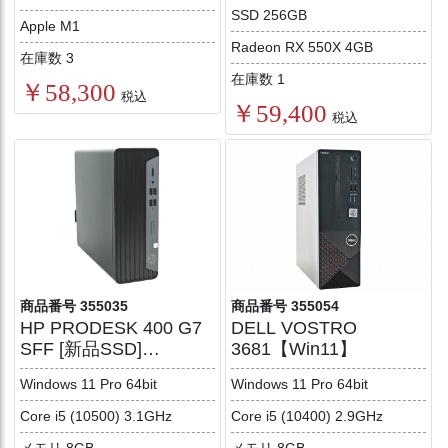
SSD 256GB
Apple M1
Radeon RX 550X 4GB
在庫数 3
在庫数 1
￥58,300
税込
￥59,400
税込
商品番号 355035
商品番号 355054
HP PRODESK 400 G7
DELL VOSTRO
SFF [新品SSD]
3681【Win11】
【Win11】
Windows 11 Pro 64bit
Windows 11 Pro 64bit
Core i5 (10500) 3.1GHz
Core i5 (10400) 2.9GHz