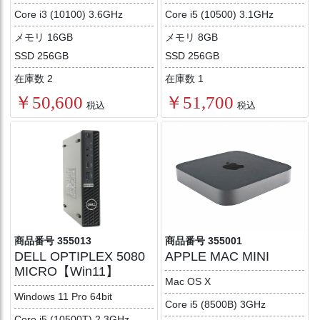
Core i3 (10100) 3.6GHz
Core i5 (10500) 3.1GHz
メモリ 16GB
メモリ 8GB
SSD 256GB
SSD 256GB
在庫数 2
在庫数 1
￥50,600
￥51,700
税込
税込
商品番号 355013
商品番号 355001
DELL OPTIPLEX 5080
APPLE MAC MINI
MICRO【Win11】
Mac OS X
Windows 11 Pro 64bit
Core i5 (8500B) 3GHz
Core i5 (10500T) 2.3GHz