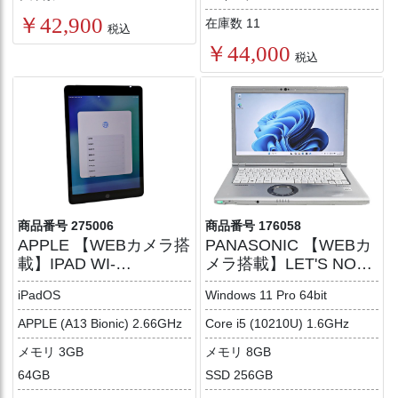
￥42,900
在庫数 11
税込
￥44,000
税込
商品番号 275006
商品番号 176058
APPLE 【WEBカメラ搭
PANASONIC 【WEBカ
載】IPAD WI-
メラ搭載】LET'S NOTE
FI+CELLULAR 64GB
CF-LV9【Win11】
iPadOS
Windows 11 Pro 64bit
[第9世代]
APPLE (A13 Bionic) 2.66GHz
Core i5 (10210U) 1.6GHz
メモリ 3GB
メモリ 8GB
64GB
SSD 256GB