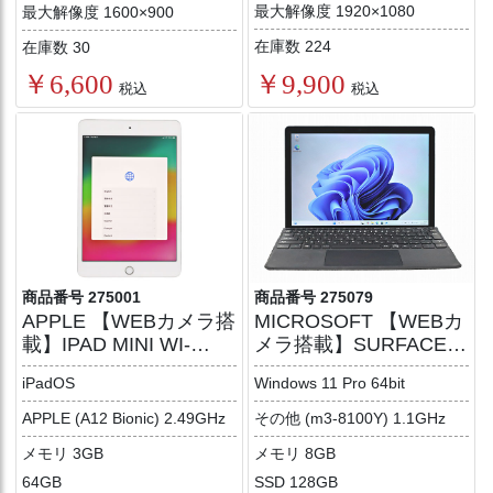
最大解像度 1920×1080
最大解像度 1600×900
在庫数 224
在庫数 30
￥9,900
￥6,600
税込
税込
商品番号 275001
商品番号 275079
APPLE 【WEBカメラ搭
MICROSOFT 【WEBカ
載】IPAD MINI WI-
メラ搭載】SURFACE
FI+CELLULAR 64GB
GO 2 LTE ADVANCED
iPadOS
Windows 11 Pro 64bit
(LTEモデル)【Win11】
APPLE (A12 Bionic) 2.49GHz
その他 (m3-8100Y) 1.1GHz
メモリ 3GB
メモリ 8GB
64GB
SSD 128GB