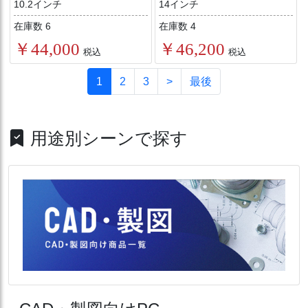
10.2インチ
14インチ
在庫数 6
在庫数 4
￥44,000
￥46,200
税込
税込
1
2
3
>
最後
用途別シーンで探す