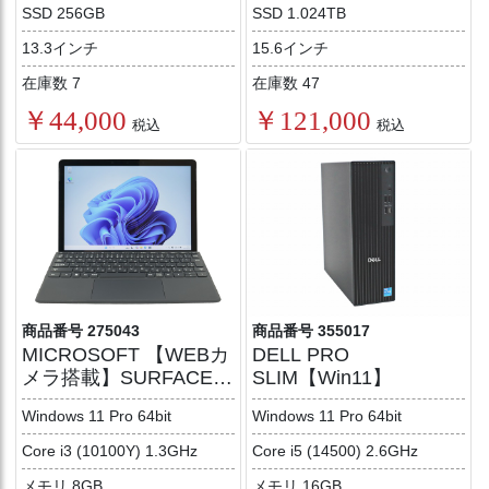
SSD 256GB
SSD 1.024TB
13.3インチ
15.6インチ
在庫数 7
在庫数 47
￥44,000
￥121,000
税込
税込
商品番号 275043
商品番号 355017
MICROSOFT 【WEBカ
DELL PRO
メラ搭載】SURFACE
SLIM【Win11】
GO 3 LTE ADVANCED
Windows 11 Pro 64bit
Windows 11 Pro 64bit
(LTEモデル)【Win11】
Core i3 (10100Y) 1.3GHz
Core i5 (14500) 2.6GHz
メモリ 8GB
メモリ 16GB